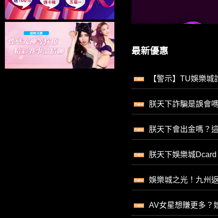
最新優惠
【警示】TU娛樂城
朕天下詐騙是誤會
朕天下會出金嗎？
朕天下娛樂城Dcar
娛樂城之光！九州
AV女星想賺更多？