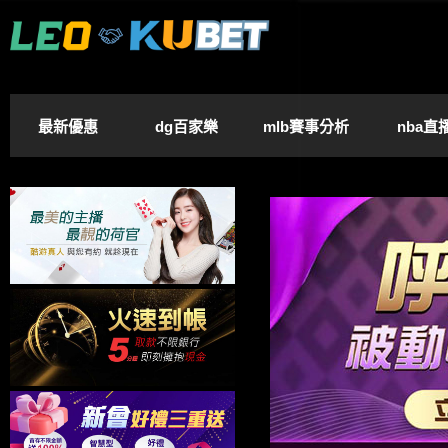
最新優惠
dg百家樂
mlb賽事分析
nba直