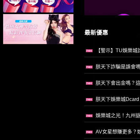
最新優惠
【警示】TU娛樂城
朕天下詐騙是誤會
朕天下會出金嗎？
朕天下娛樂城Dcar
娛樂城之光！九州
AV女星想賺更多？