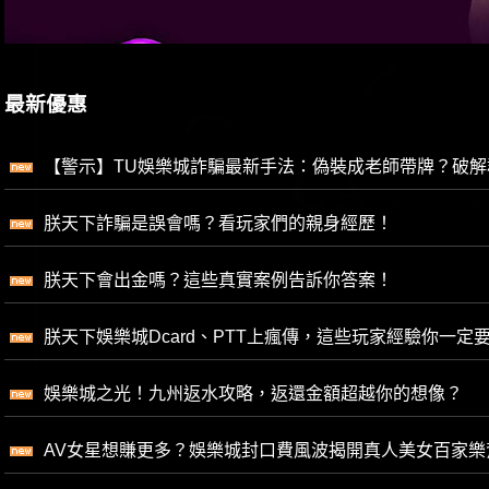
最新優惠
【警示】TU娛樂城詐騙最新手法：偽裝成老師帶牌？破解群
朕天下詐騙是誤會嗎？看玩家們的親身經歷！
朕天下會出金嗎？這些真實案例告訴你答案！
朕天下娛樂城Dcard、PTT上瘋傳，這些玩家經驗你一定要看
娛樂城之光！九州返水攻略，返還金額超越你的想像？
AV女星想賺更多？娛樂城封口費風波揭開真人美女百家樂背