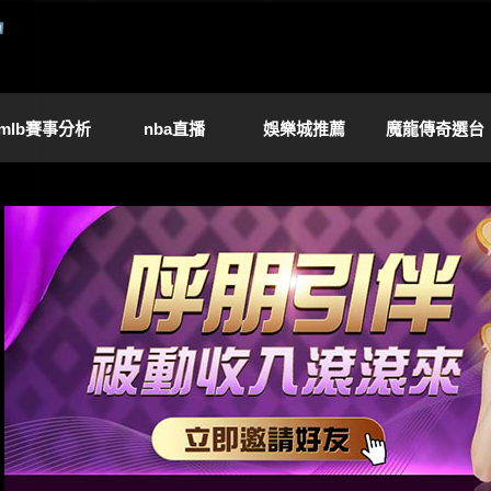
mlb賽事分析
nba直播
娛樂城推薦
魔龍傳奇選台