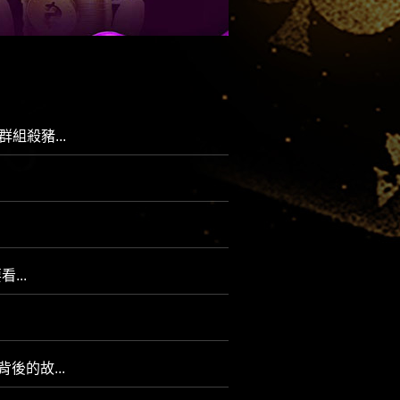
組殺豬...
...
後的故...