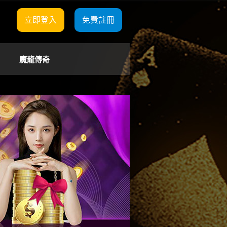
立即登入
免費註冊
魔龍傳奇