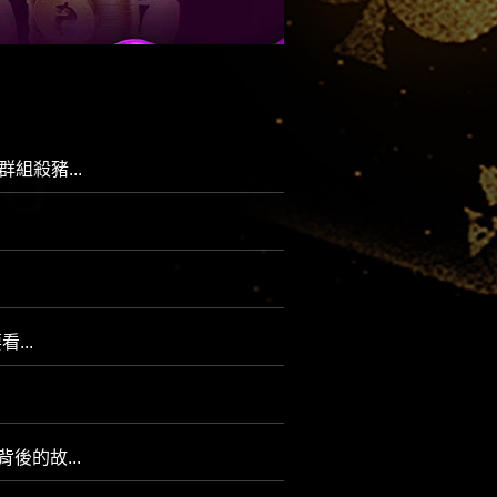
組殺豬...
...
後的故...