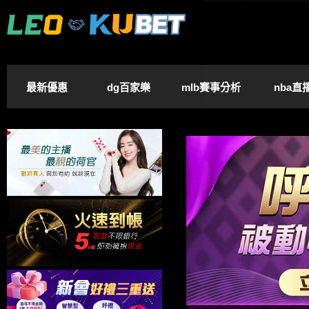
最新優惠
dg百家樂
mlb賽事分析
nba直