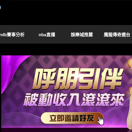
mlb賽事分析
nba直播
娛樂城推薦
魔龍傳奇選台