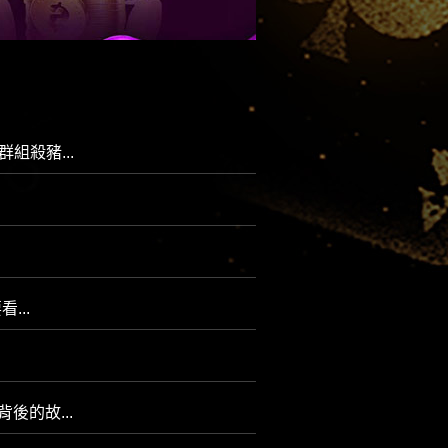
組殺豬...
...
後的故...