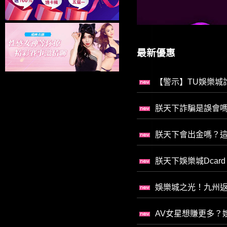
最新優惠
【警示】TU娛樂城
朕天下詐騙是誤會
朕天下會出金嗎？
朕天下娛樂城Dcar
娛樂城之光！九州
AV女星想賺更多？