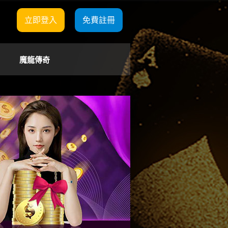
立即登入
免費註冊
魔龍傳奇